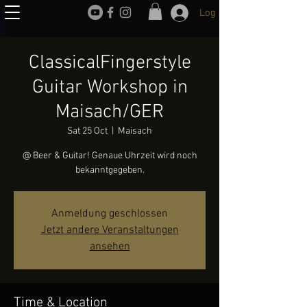
Log In
ClassicalFingerstyle
Guitar Workshop in
Maisach/GER
Sat 25 Oct
  |  
Maisach
@ Beer & Guitar! Genaue Uhrzeit wird noch
bekanntgegeben.
Anmeldung geschlossen
Jetzt andere Veranstaltungen
ansehen
Time & Location