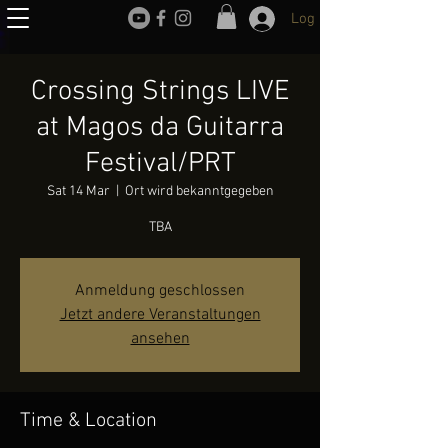
Log In
Crossing Strings LIVE
at Magos da Guitarra
Festival/PRT
Sat 14 Mar
  |  
Ort wird bekanntgegeben
TBA
Anmeldung geschlossen
Jetzt andere Veranstaltungen
ansehen
Time & Location