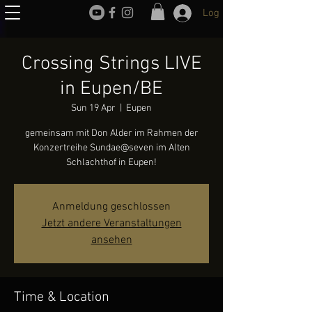
Log In
Crossing Strings LIVE
in Eupen/BE
Sun 19 Apr
  |  
Eupen
gemeinsam mit Don Alder im Rahmen der
Konzertreihe Sundae@seven im Alten
Schlachthof in Eupen!
Anmeldung geschlossen
Jetzt andere Veranstaltungen
ansehen
Time & Location