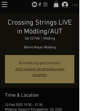
Log In
Crossing Strings LIVE
in Mödling/AUT
Sat 22 Feb
  |  
Mödling
Bühne Mayer Mödling
Anmeldung geschlossen
Jetzt andere Veranstaltungen
ansehen
Time & Location
22 Feb 2025, 19:30 – 21:30
Mödling, Kaiserin Elisabethstr. 22, 2340