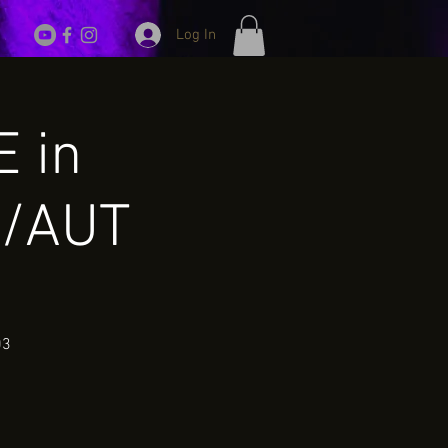
Log In
E in
k/AUT
03