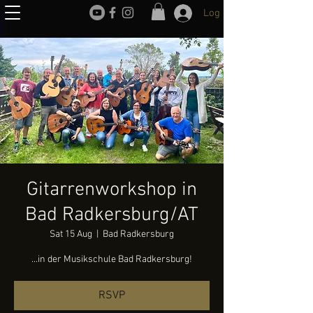
Log In
Gitarrenworkshop in
Bad Radkersburg/AT
Sat 15 Aug
  |  
Bad Radkersburg
...in der Musikschule Bad Radkersburg!
RSVP