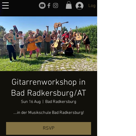
Log In
Gitarrenworkshop in
Bad Radkersburg/AT
Sun 16 Aug
  |  
Bad Radkersburg
....in der Musikschule Bad Radkersburg!
RSVP