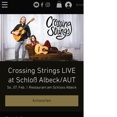
Anmelden
Crossing Strings LIVE
at Schloß Albeck/AUT
So., 07. Feb.
  |  
Restaurant am Schloss Albeck
Antworten