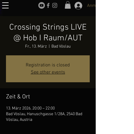
Anmelden
Crossing Strings LIVE
@ Hob I Raum/AUT
Fr., 13. März
  |  
Bad Vöslau
Registration is closed
See other events
Zeit & Ort
13. März 2026, 20:00 – 22:00
Bad Vöslau, Hanuschgasse 1/28A, 2540 Bad
Vöslau, Austria