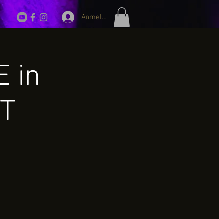
Anmelden
E in
UT