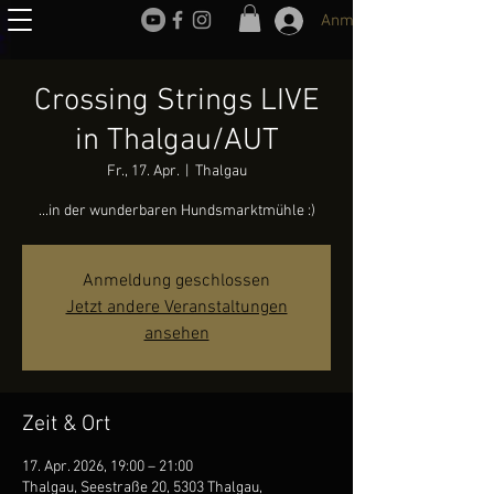
Anmelden
Crossing Strings LIVE
in Thalgau/AUT
Fr., 17. Apr.
  |  
Thalgau
...in der wunderbaren Hundsmarktmühle :)
Anmeldung geschlossen
Jetzt andere Veranstaltungen
ansehen
Zeit & Ort
17. Apr. 2026, 19:00 – 21:00
Thalgau, Seestraße 20, 5303 Thalgau,