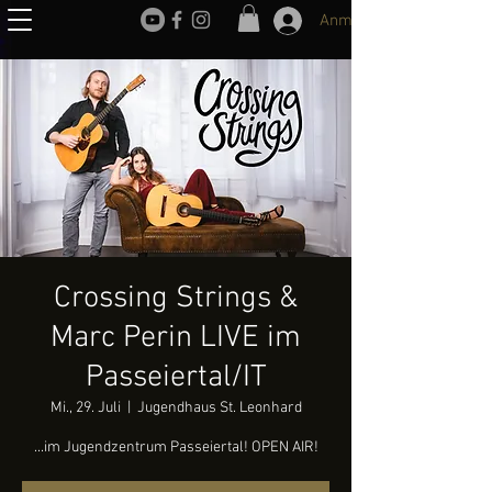
Anmelden
Crossing Strings &
Marc Perin LIVE im
Passeiertal/IT
Mi., 29. Juli
  |  
Jugendhaus St. Leonhard
...im Jugendzentrum Passeiertal! OPEN AIR!