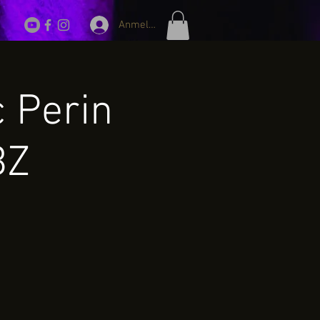
Anmelden
 Perin
BZ