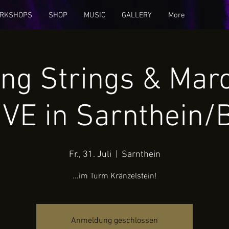
RKSHOPS
SHOP
MUSIC
GALLERY
More
ing Strings & Marc
IVE in Sarnthein/
Fr., 31. Juli
  |  
Sarnthein
...im Turm Kränzelstein!
Anmeldung geschlossen