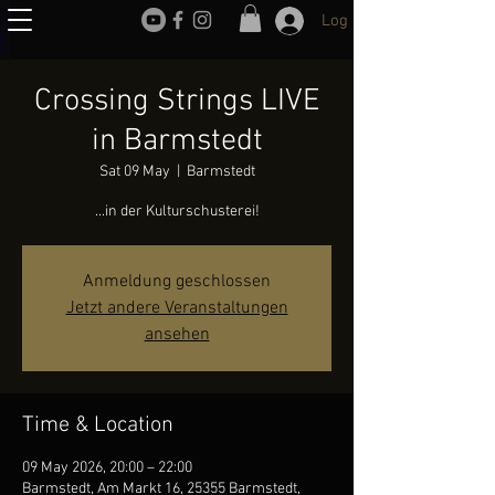
Log In
Crossing Strings LIVE
in Barmstedt
Sat 09 May
  |  
Barmstedt
...in der Kulturschusterei!
Anmeldung geschlossen
Jetzt andere Veranstaltungen
ansehen
Time & Location
09 May 2026, 20:00 – 22:00
Barmstedt, Am Markt 16, 25355 Barmstedt,