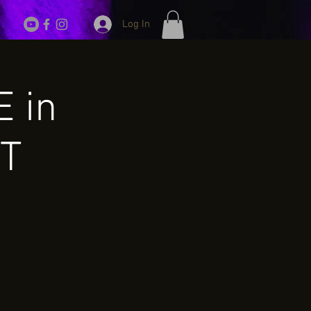
Log In
E in
UT