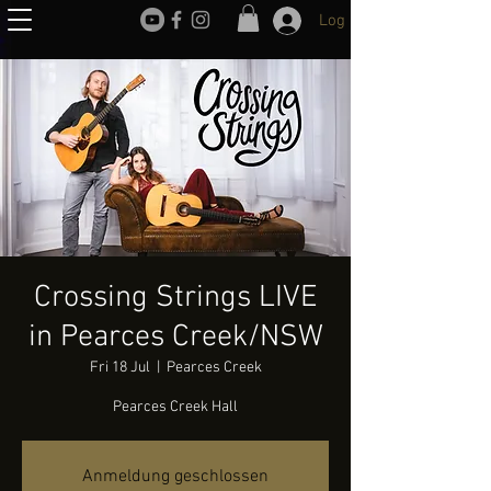
Log In
Crossing Strings LIVE
in Pearces Creek/NSW
Fri 18 Jul
  |  
Pearces Creek
Pearces Creek Hall
Anmeldung geschlossen