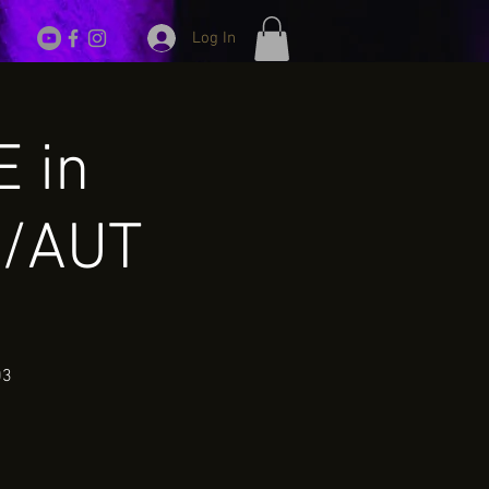
Log In
E in
k/AUT
03