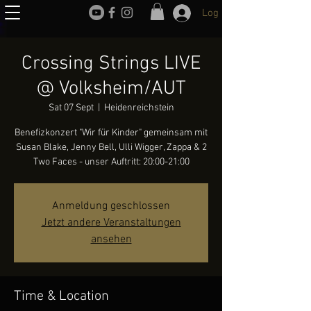
Log In
Crossing Strings LIVE
@ Volksheim/AUT
Sat 07 Sept
  |  
Heidenreichstein
Benefizkonzert "Wir für Kinder" gemeinsam mit
Susan Blake, Jenny Bell, Ulli Wigger, Zappa & 2
Two Faces - unser Auftritt: 20:00-21:00
Anmeldung geschlossen
Jetzt andere Veranstaltungen
ansehen
Time & Location