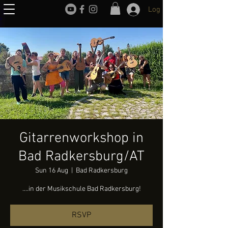
Log In
Gitarrenworkshop in
Bad Radkersburg/AT
Sun 16 Aug
  |  
Bad Radkersburg
....in der Musikschule Bad Radkersburg!
RSVP