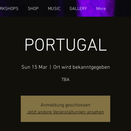
RKSHOPS
SHOP
MUSIC
GALLERY
More
PORTUGAL
Sun 15 Mar
  |  
Ort wird bekanntgegeben
TBA
Anmeldung geschlossen
Jetzt andere Veranstaltungen ansehen