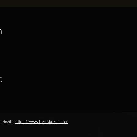
n
t
s Bezila:
https://www.lukasbezila.com