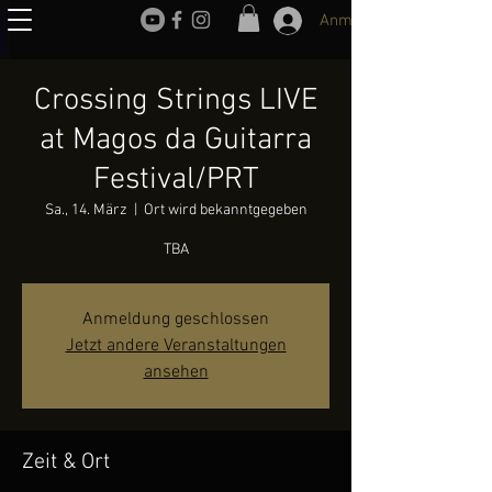
Anmelden
Crossing Strings LIVE
at Magos da Guitarra
Festival/PRT
Sa., 14. März
  |  
Ort wird bekanntgegeben
TBA
Anmeldung geschlossen
Jetzt andere Veranstaltungen
ansehen
Zeit & Ort