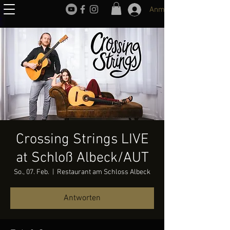
Anmelden
Crossing Strings LIVE
at Schloß Albeck/AUT
So., 07. Feb.
  |  
Restaurant am Schloss Albeck
Antworten