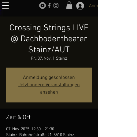
Anmelden
Crossing Strings LIVE
@ Dachbodentheater
Stainz/AUT
Fr., 07. Nov.
  |  
Stainz
Anmeldung geschlossen
Jetzt andere Veranstaltungen
ansehen
Zeit & Ort
07. Nov. 2025, 19:30 – 21:30
Stainz, Bahnhofstraße 21, 8510 Stainz,