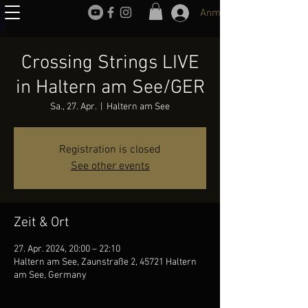
Anmelden
Crossing Strings LIVE
in Haltern am See/GER
Sa., 27. Apr.
  |  
Haltern am See
Registration is closed
See other events
Zeit & Ort
27. Apr. 2024, 20:00 – 22:10
Haltern am See, Zaunstraße 2, 45721 Haltern
am See, Germany