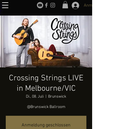
Anmelden
Crossing Strings LIVE
in Melbourne/VIC
Di., 08. Juli
  |  
Brunswick
@Brunswick Ballroom
Anmeldung geschlossen