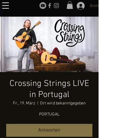
Anmelden
Crossing Strings LIVE
in Portugal
Fr., 19. März
  |  
Ort wird bekanntgegeben
PORTUGAL
Antworten