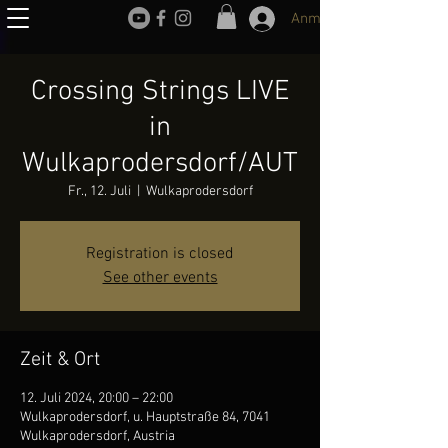
Anmelden
Crossing Strings LIVE
in
Wulkaprodersdorf/AUT
Fr., 12. Juli
  |  
Wulkaprodersdorf
Registration is closed
See other events
Zeit & Ort
12. Juli 2024, 20:00 – 22:00
Wulkaprodersdorf, u. Hauptstraße 84, 7041
Wulkaprodersdorf, Austria