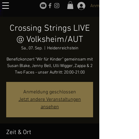
Anmelden
Crossing Strings LIVE
@ Volksheim/AUT
Sa., 07. Sep.
  |  
Heidenreichstein
Benefizkonzert "Wir für Kinder" gemeinsam mit
Susan Blake, Jenny Bell, Ulli Wigger, Zappa & 2
Two Faces - unser Auftritt: 20:00-21:00
Anmeldung geschlossen
Jetzt andere Veranstaltungen
ansehen
Zeit & Ort