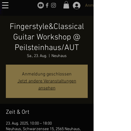
Anmelden
Fingerstyle&Classical
Guitar Workshop @
Peilsteinhaus/AUT
Sa., 23. Aug.
  |  
Neuhaus
Anmeldung geschlossen
Jetzt andere Veranstaltungen
ansehen
Zeit & Ort
23. Aug. 2025, 10:00 – 18:00
Neuhaus, Schwarzensee 15, 2565 Neuhaus,