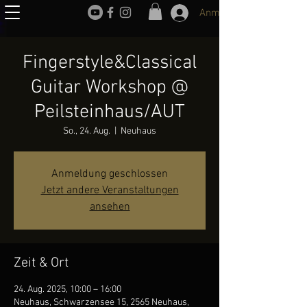
Anmelden
Fingerstyle&Classical
Guitar Workshop @
Peilsteinhaus/AUT
So., 24. Aug.
  |  
Neuhaus
Anmeldung geschlossen
Jetzt andere Veranstaltungen
ansehen
Zeit & Ort
24. Aug. 2025, 10:00 – 16:00
Neuhaus, Schwarzensee 15, 2565 Neuhaus,