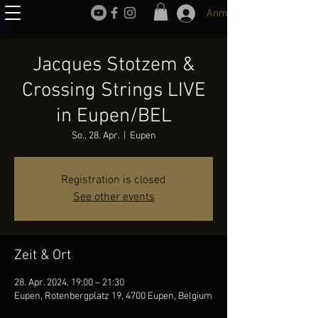
Anmelden
Jacques Stotzem &
Crossing Strings LIVE
in Eupen/BEL
So., 28. Apr.
  |  
Eupen
Registration is closed
See other events
Zeit & Ort
28. Apr. 2024, 19:00 – 21:30
Eupen, Rotenbergplatz 19, 4700 Eupen, Belgium